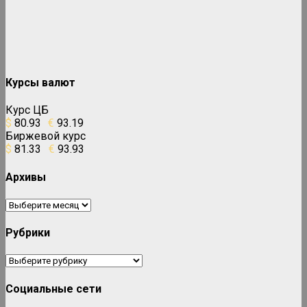
Курсы валют
Курс ЦБ
$
80.93
€
93.19
Биржевой курс
$
81.33
€
93.93
Архивы
Архивы
Рубрики
Рубрики
Социальные сети