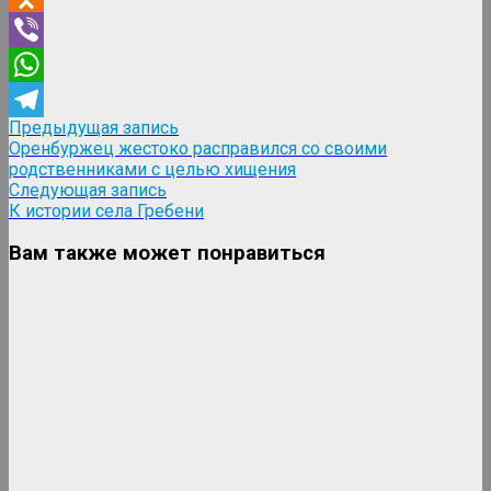
Odnoklassniki
Viber
WhatsApp
Навигация
Предыдущая
Предыдущая запись
Telegram
запись:
Оренбуржец жестоко расправился со своими
по
родственниками с целью хищения
записям
Следующая
Следующая запись
запись:
К истории села Гребени
Вам также может понравиться