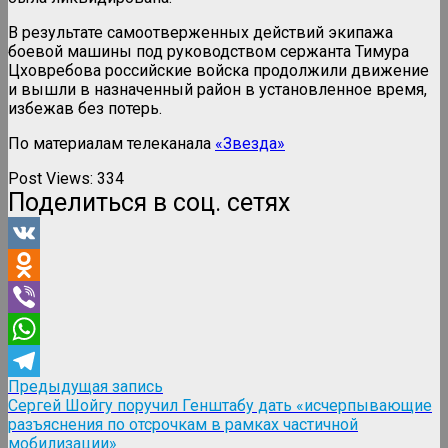
В результате самоотверженных действий экипажа
боевой машины под руководством сержанта Тимура
Цховребова российские войска продолжили движение
и вышли в назначенный район в установленное время,
избежав без потерь.
По материалам телеканала
«Звезда»
Post Views:
334
Поделиться в соц. сетях
VK
Odnoklassniki
Viber
WhatsApp
Навигация
Предыдущая
Предыдущая запись
Telegram
запись:
Сергей Шойгу поручил Генштабу дать «исчерпывающие
по
разъяснения по отсрочкам в рамках частичной
записям
мобилизации»