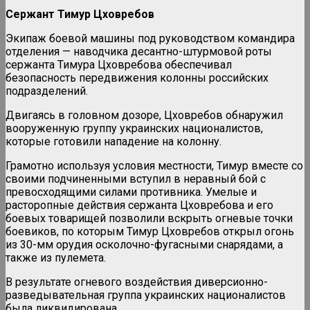
Сержант Тимур Цховребов
Экипаж боевой машины под руководством командира
отделения — наводчика десантно-штурмовой роты
сержанта Тимура Цховребова обеспечивал
безопасность передвижения колонны российских
подразделений.
Двигаясь в головном дозоре, Цховребов обнаружил
вооруженную группу украинских националистов,
которые готовили нападение на колонну.
Грамотно используя условия местности, Тимур вместе со
своими подчиненными вступил в неравный бой с
превосходящими силами противника. Умелые и
расторопные действия сержанта Цховребова и его
боевых товарищей позволили вскрыть огневые точки
боевиков, по которым Тимур Цховребов открыл огонь
из 30-мм орудия осколочно-фугасными снарядами, а
также из пулемета.
В результате огневого воздействия диверсионно-
разведывательная группа украинских националистов
была ликвидирована.