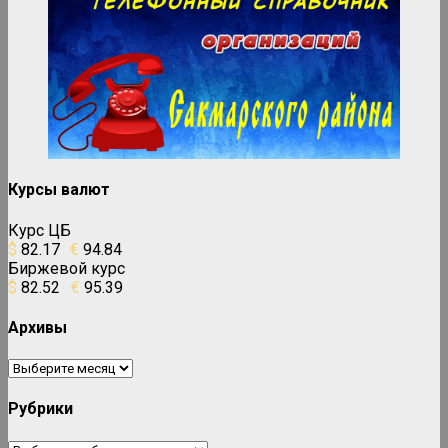
Курсы валют
Курс ЦБ
$
82.17
€
94.84
Биржевой курс
$
82.52
€
95.39
Архивы
Архивы
Рубрики