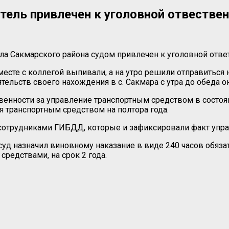
тель привлечен к уголовной отвестве
а Сакмарского района судом привлечен к уголовной ответ
месте с коллегой выпивали, а на утро решили отправиться 
ельств своего нахождения в с. Сакмара с утра до обеда он
енности за управление транспортным средством в состоя
 транспортным средством на полтора года.
сотрудниками ГИБДД, которые и зафиксировали факт упра
суд назначил виновному наказание в виде 240 часов обяз
редствами, на срок 2 года.