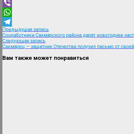
Odnoklassniki
Viber
WhatsApp
Навигация
Предыдущая
Предыдущая запись
Telegram
запись:
Соцработники Сакмарского района дарят новогоднее нас
по
Следующая
Следующая запись
записям
запись:
Сакмарец — защитник Отечества получил письмо от свое
Вам также может понравиться