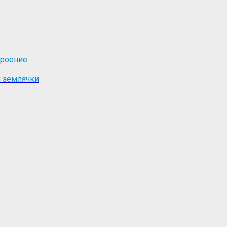
троение
й землячки