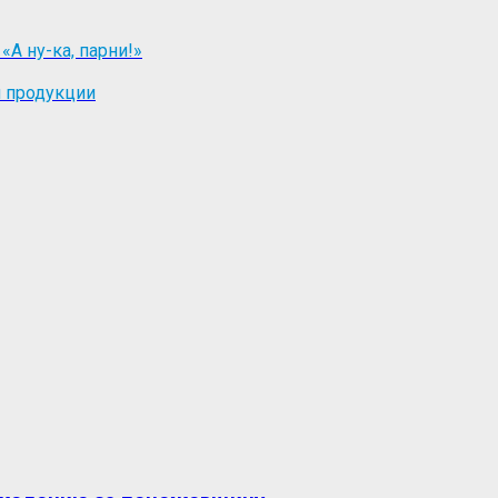
А ну-ка, парни!»
й продукции