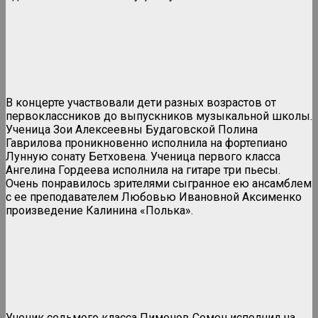
В концерте участвовали дети разных возрастов от
первоклассников до выпускников музыкальной школы.
Ученица Зои Алексеевны Будаговской Полина
Гаврилова проникновенно исполнила на фортепиано
Лунную сонату Бетховена. Ученица первого класса
Ангелина Гордеева исполнила на гитаре три пьесы.
Очень понравилось зрителями сыгранное ею ансамблем
с ее преподавателем Любовью Ивановной Аксименко
произведение Калинина «Полька».
Ученик седьмого класса Пименов Семен исполнил на