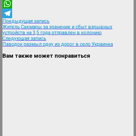
Viber
WhatsApp
Навигация
Предыдущая
Предыдущая запись
Telegram
запись:
Житель Сакмары за хранение и сбыт взрывных
по
устройств на 3,5 года отправлен в колонию
записям
Следующая
Следующая запись
запись:
Паводок размыл одну из дорог в село Украинка
Вам также может понравиться