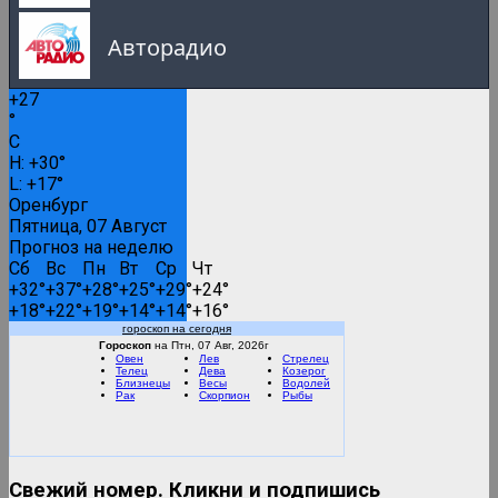
Авторадио
+
27
Русское Радио
°
C
0:00
H:
+
30°
L:
+
17°
Русские популярные песни
Оренбург
Пятница, 07 Август
Прогноз на неделю
Сб
Вс
Пн
Вт
Ср
Чт
Вести FM
+
32°
+
37°
+
28°
+
25°
+
29°
+
24°
+
18°
+
22°
+
19°
+
14°
+
14°
+
16°
гороскоп на сегодня
RMC Lounge
Гороскоп
на Птн, 07 Авг, 2026г
Овен
Лев
Стрелец
Телец
Дева
Козерог
Близнецы
Весы
Водолей
Рак
Скорпион
Рыбы
Маруся ФМ
Свежий номер. Кликни и подпишись