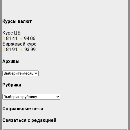
Курсы валют
Курс ЦБ
$
81.41
€
94.06
Биржевой курс
$
81.91
€
93.99
Архивы
Архивы
Рубрики
Рубрики
Социальные сети
Связаться с редакцией