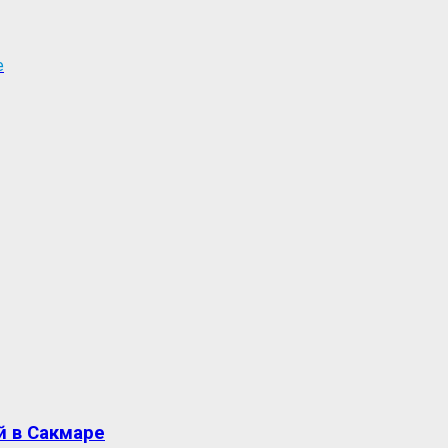
е
й в Сакмаре