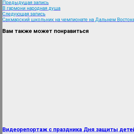
Навигация
Предыдущая
Предыдущая запись
Telegram
запись:
В гармони народная душа
по
Следующая
Следующая запись
записям
запись:
Сакмарский школьник на чемпионате на Дальнем Восток
Вам также может понравиться
Видеорепортаж с праздника Дня защиты дете