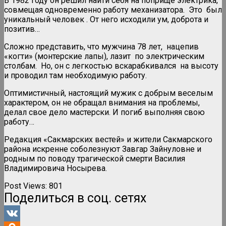
В 1982 году он решил найти себя на поприще электрика,
совмещая одновременно работу механизатора. Это был
уникальный человек . От него исходили ум, доброта и
позитив…
Сложно представить, что мужчина 78 лет, нацепив
«когти» (монтерские лапы), лазит по электрическим
столбам. Но, он с легкостью вскарабкивался на высоту
и проводил там необходимую работу.
Оптимистичный, настоящий мужик с добрым веселым
характером, он не обращал внимания на проблемы,
делал свое дело мастерски. И погиб выполняя свою
работу…
Редакция «Сакмарских вестей» и жители Сакмарского
района искренне соболезнуют Завгар Зайнуловне и
родным по поводу трагической смерти Василия
Владимировича Носырева.
Post Views:
801
Поделиться в соц. сетях