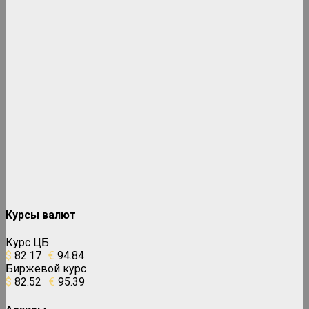
Курсы валют
Курс ЦБ
$
82.17
€
94.84
Биржевой курс
$
82.52
€
95.39