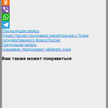
VK
Odnoklassniki
Viber
WhatsApp
Навигация
Предыдущая
Предыдущая запись
Telegram
запись:
Денис Паслер поздравил оренбуржцев с Днем
по
государственного флага России
записям
Следующая
Следующая запись
запись:
«Сакмара» продолжает набирать очки
Вам также может понравиться