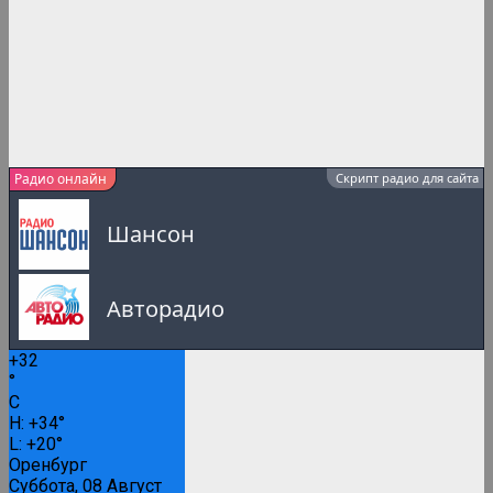
Радио онлайн
Скрипт радио для сайта
Шансон
Авторадио
+
32
Русское Радио
°
C
0:00
H:
+
34°
L:
+
20°
Русские популярные песни
Оренбург
Суббота, 08 Август