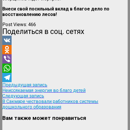
Внеси свой посильный вклад в благое дело по
восстановлению лесов!
Post Views:
466
Поделиться в соц. сетях
VK
Odnoklassniki
Viber
WhatsApp
Навигация
Предыдущая
Предыдущая запись
Telegram
запись:
Неиссякаемая энергия во благо детей
по
Следующая
Следующая запись
записям
запись:
В Сакмаре чествовали работников системы
дошкольного образования
Вам также может понравиться