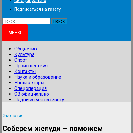
СВ официально
Подписаться на газету
Найти:
МЕНЮ
Общество
Культура
Спорт
Происшествия
Контакты
Наука и образование
Наши авторы
Спецоперация
СВ официально
Подписаться на газету
Экология
Соберем желуди — поможем