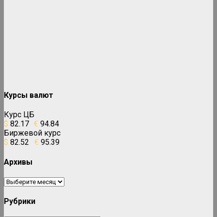
Курсы валют
Курс ЦБ
$
82.17
€
94.84
Биржевой курс
$
82.52
€
95.39
Архивы
Архивы
Рубрики