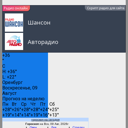
Радио онлайн
Скрипт радио для сайта
Шансон
Авторадио
+
36
Русское Радио
°
C
0:00
H:
+
36°
L:
+
22°
Русские популярные песни
Оренбург
Воскресенье, 09
Август
Прогноз на неделю
Вести FM
Пн
Вт
Ср
Чт
Пт
Сб
+
28°
+
26°
+
28°
+
28°
+
24°
+
25°
+
19°
+
14°
+
14°
+
19°
+
16°
+
13°
RMC Lounge
гороскоп на сегодня
Гороскоп
на Вск, 09 Авг, 2026г
Овен
Лев
Стрелец