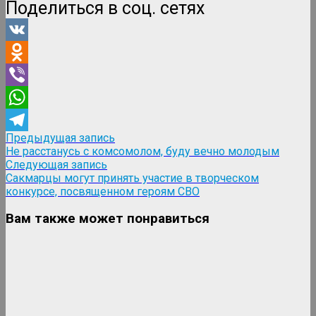
Поделиться в соц. сетях
VK
Odnoklassniki
Viber
WhatsApp
Навигация
Предыдущая
Предыдущая запись
Telegram
запись:
Не расстанусь с комсомолом, буду вечно молодым
по
Следующая
Следующая запись
записям
запись:
Сакмарцы могут принять участие в творческом
конкурсе, посвященном героям СВО
Вам также может понравиться