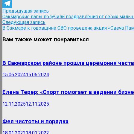
WhatsApp
Навигация
Предыдущая
Предыдущая запись
Telegram
запись:
Сакмарские папы получили поздравления от своих малы
по
Следующая
Следующая запись
записям
запись:
В Сакмаре к годовщине СВО проведена акция «Свеча Па
Вам также может понравиться
В Сакмарском районе прошла церемония чест
15.06.2024
15.06.2024
Елена Терер: «Спорт помогает в ведении бизне
12.11.2025
12.11.2025
Фея чистоты и порядка
18.01.2022
18.01.2022