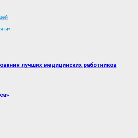
шей
мяти»
вования лучших медицинских работников
са»