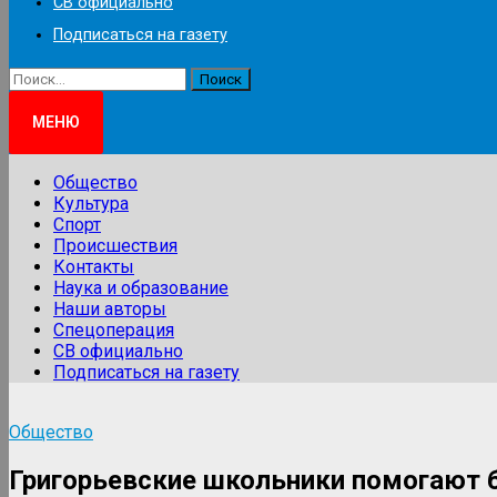
СВ официально
Подписаться на газету
Найти:
МЕНЮ
Общество
Культура
Спорт
Происшествия
Контакты
Наука и образование
Наши авторы
Спецоперация
СВ официально
Подписаться на газету
Общество
Григорьевские школьники помогают 