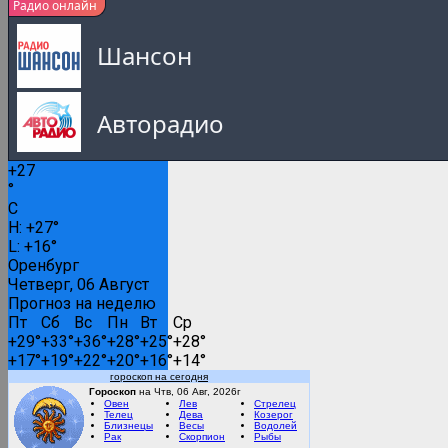
Радио онлайн
Шансон
Авторадио
+
27
Русское Радио
°
C
0:00
H:
+
27°
L:
+
16°
Русские популярные песни
Оренбург
Четверг, 06 Август
Прогноз на неделю
Вести FM
Пт
Сб
Вс
Пн
Вт
Ср
+
29°
+
33°
+
36°
+
28°
+
25°
+
28°
+
17°
+
19°
+
22°
+
20°
+
16°
+
14°
гороскоп на сегодня
RMC Lounge
Гороскоп
на Чтв, 06 Авг, 2026г
Овен
Лев
Стрелец
Телец
Дева
Козерог
Близнецы
Весы
Водолей
Рак
Скорпион
Рыбы