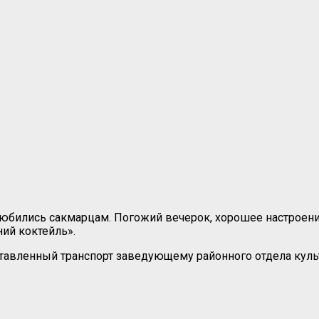
любились сакмарцам. Погожий вечерок, хорошее настроени
ий коктейль».
ставленный транспорт заведующему районного отдела кул