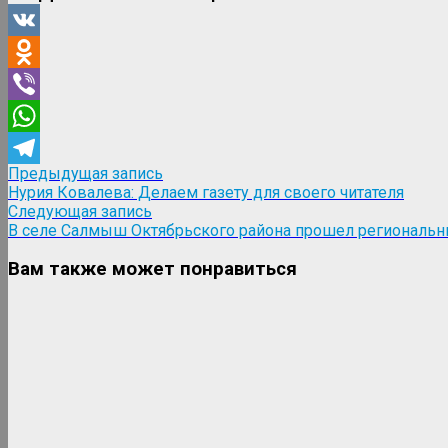
VK
Odnoklassniki
Viber
WhatsApp
Навигация
Предыдущая
Предыдущая запись
Telegram
запись:
Нурия Ковалева: Делаем газету для своего читателя
по
Следующая
Следующая запись
записям
запись:
В селе Салмыш Октябрьского района прошел региональн
Вам также может понравиться