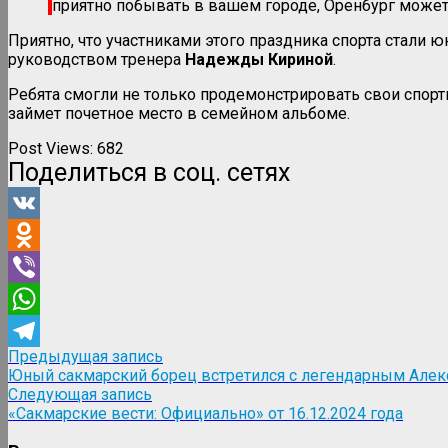
приятно побывать в вашем городе, Оренбург может 
Приятно, что участниками этого праздника спорта стали
руководством тренера
Надежды Кириной
.
Ребята смогли не только продемонстрировать свои спорт
займет почетное место в семейном альбоме.
Post Views:
682
Поделиться в соц. сетях
VK
Odnoklassniki
Viber
WhatsApp
Навигация
Предыдущая
Предыдущая запись
Telegram
запись:
Юный сакмарский борец встретился с легендарным Але
по
Следующая
Следующая запись
записям
запись:
«Сакмарские вести: Официально» от 16.12.2024 года