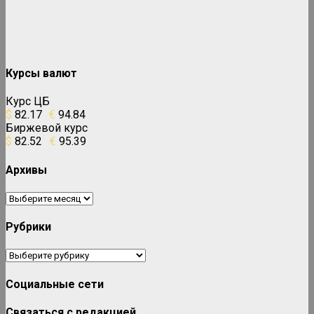
Курсы валют
Курс ЦБ
$
82.17
€
94.84
Биржевой курс
$
82.52
€
95.39
Архивы
Архивы
Рубрики
Рубрики
Социальные сети
Связаться с редакцией