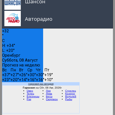
Шансон
Авторадио
+
32
Русское Радио
°
C
0:00
H:
+
34°
L:
+
20°
Русские популярные песни
Оренбург
Суббота, 08 Август
Прогноз на неделю
Вс
Пн
Вт
Ср
Чт
Пт
Вести FM
+
37°
+
27°
+
26°
+
30°
+
30°
+
19°
+
23°
+
20°
+
14°
+
16°
+
16°
+
10°
гороскоп на сегодня
RMC Lounge
Гороскоп
на Сбт, 08 Авг, 2026г
Овен
Лев
Стрелец
Телец
Дева
Козерог
Близнецы
Весы
Водолей
Рак
Скорпион
Рыбы
Маруся ФМ