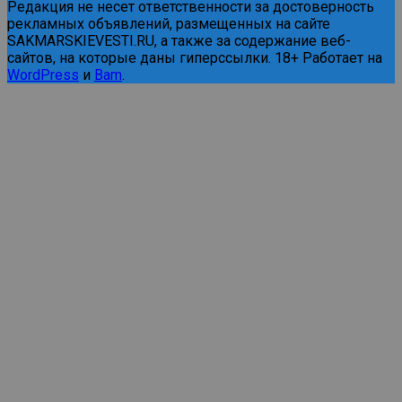
Редакция не несет ответственности за достоверность
рекламных объявлений, размещенных на сайте
SAKMARSKIEVESTI.RU, а также за содержание веб-
сайтов, на которые даны гиперссылки. 18+ Работает на
WordPress
и
Bam
.