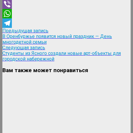
Odnoklassniki
Viber
WhatsApp
Навигация
Предыдущая
Предыдущая запись
Telegram
запись:
В Оренбуржье появится новый праздник — День
по
многодетной семьи
записям
Следующая
Следующая запись
запись:
Студенты из Ясного создали новые арт-объекты для
городской набережной
Вам также может понравиться