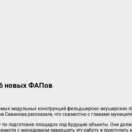
36 новых ФАПов
имых модульных конструкций фельдшерско-акушерских пун
а Савинова рассказала, что совместно с главами муниципал
у по подготовке площадок под будущие объекты. Они дол
есте с минздравом завершить эту работу и приступить к 