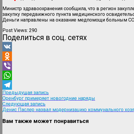
Министр здравоохранения сообщила, что в регион закупл
закупку передвижного пункта медицинского освидетельст
Деньги направлены на оказание медпомощи больным CO
Post Views:
290
Поделиться в соц. сетях
VK
Odnoklassniki
Viber
WhatsApp
Навигация
Предыдущая
Предыдущая запись
Telegram
запись:
Оренбург примеряет новогодние наряды
по
Следующая
Следующая запись
записям
запись:
Денис Паслер назвал модернизацию коммунального хоз
Вам также может понравиться