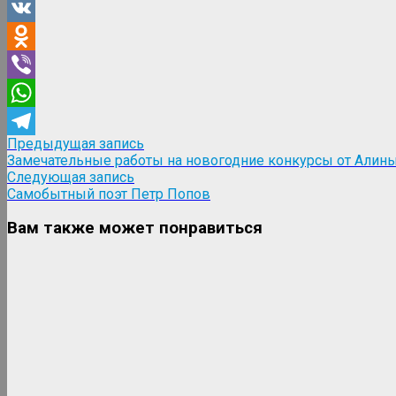
VK
Odnoklassniki
Viber
WhatsApp
Навигация
Предыдущая
Предыдущая запись
Telegram
запись:
Замечательные работы на новогодние конкурсы от Алин
по
Следующая
Следующая запись
записям
запись:
Самобытный поэт Петр Попов
Вам также может понравиться