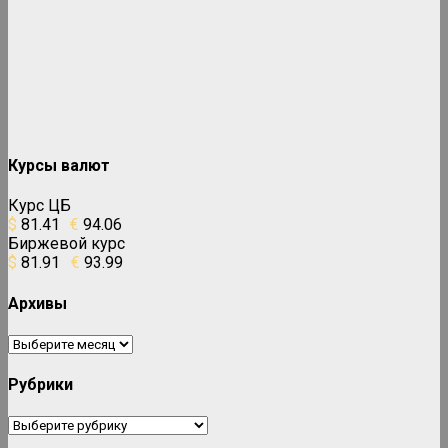
Курсы валют
Курс ЦБ
$
81.41
€
94.06
Биржевой курс
$
81.91
€
93.99
Архивы
Архивы
Рубрики
Рубрики