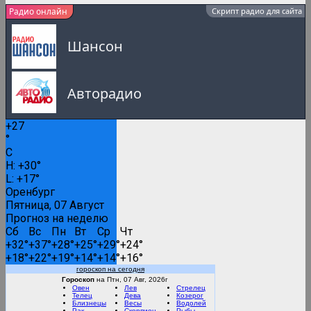
Радио онлайн
Скрипт радио для сайта
Шансон
Авторадио
+
27
Русское Радио
°
C
0:00
H:
+
30°
L:
+
17°
Русские популярные песни
Оренбург
Пятница, 07 Август
Прогноз на неделю
Сб
Вс
Пн
Вт
Ср
Чт
Вести FM
+
32°
+
37°
+
28°
+
25°
+
29°
+
24°
+
18°
+
22°
+
19°
+
14°
+
14°
+
16°
гороскоп на сегодня
RMC Lounge
Гороскоп
на Птн, 07 Авг, 2026г
Овен
Лев
Стрелец
Телец
Дева
Козерог
Близнецы
Весы
Водолей
Рак
Скорпион
Рыбы