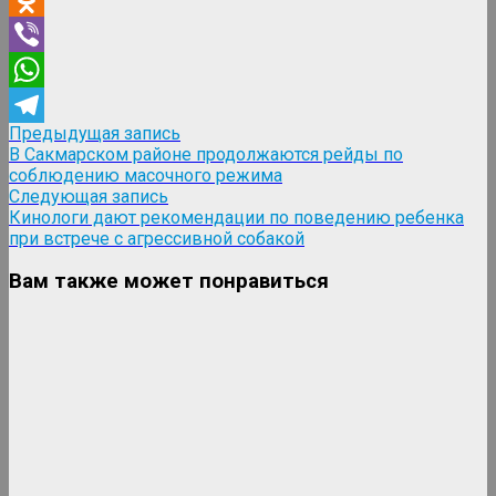
Odnoklassniki
Viber
WhatsApp
Навигация
Предыдущая
Предыдущая запись
Telegram
запись:
В Сакмарском районе продолжаются рейды по
по
соблюдению масочного режима
записям
Следующая
Следующая запись
запись:
Кинологи дают рекомендации по поведению ребенка
при встрече с агрессивной собакой
Вам также может понравиться