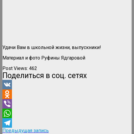
Удачи Вам в школьной жизни, выпускники!
Материал и фото Руфины Ядгаровой
Post Views:
462
Поделиться в соц. сетях
VK
Odnoklassniki
Viber
WhatsApp
Навигация
Предыдущая
Предыдущая запись
Telegram