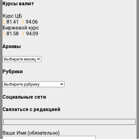
Курсы валют
Курс ЦБ
$
81.41
€
94.06
Биржевой курс
$
81.58
€
94.09
Архивы
Архивы
Рубрики
Рубрики
Социальные сети
Связаться с редакцией
Ваше Имя (обязательно)