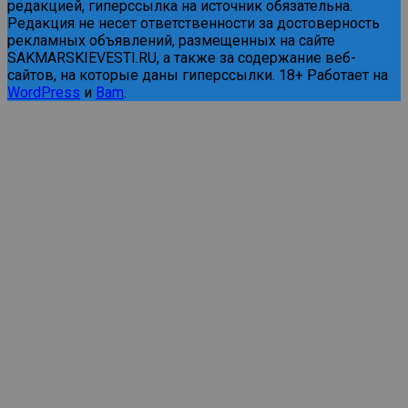
редакцией, гиперссылка на источник обязательна.
Редакция не несет ответственности за достоверность
рекламных объявлений, размещенных на сайте
SAKMARSKIEVESTI.RU, а также за содержание веб-
сайтов, на которые даны гиперссылки. 18+ Работает на
WordPress
и
Bam
.