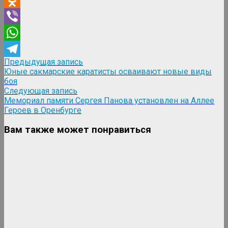
Odnoklassniki
Viber
WhatsApp
Навигация
Предыдущая
Предыдущая запись
Telegram
запись:
Юные сакмарские каратисты осваивают новые виды
по
боя
записям
Следующая
Следующая запись
запись:
Мемориал памяти Сергея Панова установлен на Аллее
Героев в Оренбурге
Вам также может понравиться