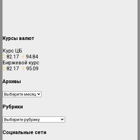
Курсы валют
Курс ЦБ
$
82.17
€
94.84
Биржевой курс
$
82.17
€
95.09
Архивы
Архивы
Рубрики
Рубрики
Социальные сети