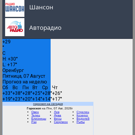
Шансон
Авторадио
+
29
Русское Радио
°
C
0:00
H:
+
30°
L:
+
17°
Русские популярные песни
Оренбург
Пятница, 07 Август
Прогноз на неделю
Сб
Вс
Пн
Вт
Ср
Чт
Вести FM
+
33°
+
38°
+
28°
+
25°
+
28°
+
26°
+
19°
+
23°
+
20°
+
14°
+
14°
+
17°
гороскоп на сегодня
RMC Lounge
Гороскоп
на Птн, 07 Авг, 2026г
Овен
Лев
Стрелец
Телец
Дева
Козерог
Близнецы
Весы
Водолей
Рак
Скорпион
Рыбы
Маруся ФМ