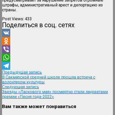
предусматривает за нарушение запретов огромные
штрафы, административный арест и депортацию из
страны.
Post Views:
433
Поделиться в соц. сетях
VK
Odnoklassniki
Viber
WhatsApp
Навигация
Предыдущая
Предыдущая запись
Telegram
запись:
В Сакмарской средней школе прошла встреча с
по
волонтером культуры
записям
Следующая
Следующая запись
запись:
Звезды «Ласкового мая» посмертно стали лауреатами
премии «Песня года-2022»
Вам также может понравиться