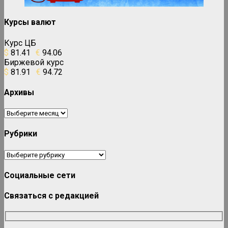
Курсы валют
Курс ЦБ
$
81.41
€
94.06
Биржевой курс
$
81.91
€
94.72
Архивы
Архивы
Рубрики
Рубрики
Социальные сети
Связаться с редакцией