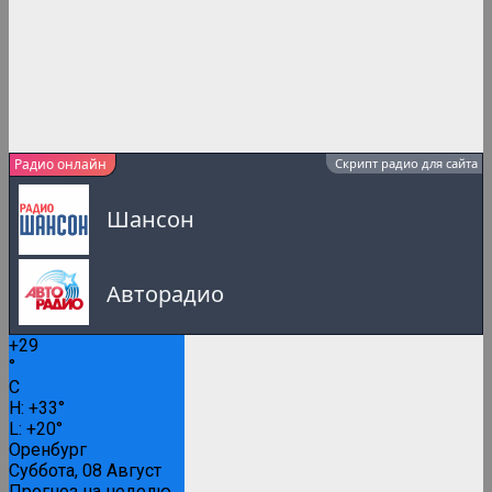
Радио онлайн
Скрипт радио для сайта
Шансон
Авторадио
+
29
Русское Радио
°
C
0:00
H:
+
33°
L:
+
20°
Русские популярные песни
Оренбург
Суббота, 08 Август
Прогноз на неделю