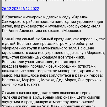
26.12.2022
26.12.2022
В Краснокоммунарском детском саду «Стрела»
Сакмарского района прошли новогодние утренники для
детей, под руководством музыкального руководителя
Гак Анны Алексеевны по сказке «Морозко».
Новый год самый любимый праздник, как взрослых, так
и детей. Воспитатели провели огромную работу по
оформлению групп и музыкального зала. На сцене
музыкального зала все украшено под сказку «Морозко»,
пушистая красавица украшала все утренники.
Воспитатели участвовавшие, в новогоднем
представлении проявили себя хорошими артистами,
показали все свое творческое мастерство, артистизм и
задор. Им пришлось перевоплотиться в разных героев:
Настенька, Марфуша, Мачеха, Дед Мороз, Снегурочка и
конечно же Баба Яга.
С самого начала представления сказочные герои
увлекли детей в волшебный мир сказки. Дети смогли
окунуться в праздничную атмосферу приключений.
Утренники прошли на Ура! Дети и родители уходили