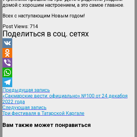
домой с хорошим настроением, а это самое главное.
Всех с наступающим Новым годом!
Post Views:
714
Поделиться в соц. сетях
VK
Odnoklassniki
Viber
WhatsApp
Навигация
Предыдущая
Предыдущая запись
Telegram
запись:
«Сакмарские вести: официально» №100 от 24 декабря
по
2022 года
записям
Следующая
Следующая запись
запись:
Три фестиваля в Татарской Каргале
Вам также может понравиться