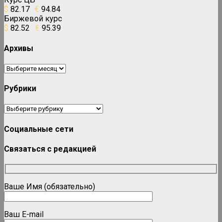
$
82.17
€
94.84
Биржевой курс
$
82.52
€
95.39
Архивы
Архивы
Рубрики
Рубрики
Социальные сети
Связаться с редакцией
Ваше Имя (обязательно)
Ваш E-mail