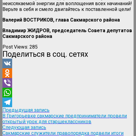
неиссякаемой энергии для воплощения всех начинаний!
Верьте в себя и смело двигайтесь к поставленн
ой цели!
Валерий ВОСТРИКОВ, глава Сакмарского района
Владимир ЖИДРОВ, председатель Совета депутатов
Сакмарского района
Post Views:
285
Поделиться в соц. сетях
VK
Odnoklassniki
Viber
WhatsApp
Навигация
Предыдущая
Предыдущая запись
Telegram
запись:
В Григорьевке сакмарские предприниматели провели
по
открытый урок для старшеклассников
записям
Следующая
Следующая запись
запись:
Сакмарские служители правопорядка подвели итоги