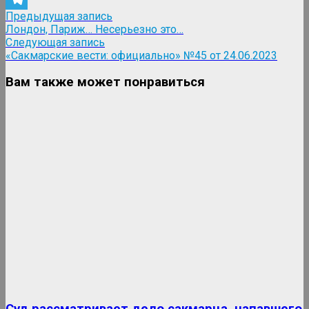
Навигация
Предыдущая
Предыдущая запись
Telegram
запись:
Лондон, Париж… Несерьезно это…
по
Следующая
Следующая запись
записям
запись:
«Сакмарские вести: официально» №45 от 24.06.2023
Вам также может понравиться
Суд рассматривает дело сакмарца, напавшего