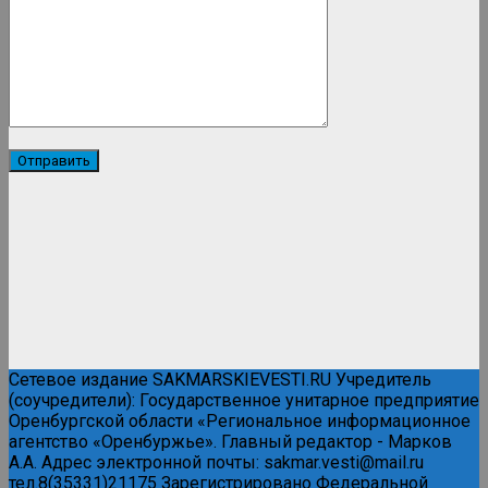
Сетевое издание SAKMARSKIEVESTI.RU Учредитель
(соучредители): Государственное унитарное предприятие
Оренбургской области «Региональное информационное
агентство «Оренбуржье». Главный редактор - Марков
А.А. Адрес электронной почты: sakmar.vesti@mail.ru
тел.8(35331)21175 Зарегистрировано Федеральной