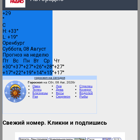
+
29
Русское Радио
°
C
0:00
H:
+
33°
L:
+
19°
Русские популярные песни
Оренбург
Суббота, 08 Август
Прогноз на неделю
Пт
Вс
Пн
Вт
Ср
Чт
Вести FM
+
30°
+
37°
+
27°
+
26°
+
28°
+
27°
+
17°
+
22°
+
19°
+
14°
+
15°
+
17°
гороскоп на сегодня
RMC Lounge
Гороскоп
на Сбт, 08 Авг, 2026г
Овен
Лев
Стрелец
Телец
Дева
Козерог
Близнецы
Весы
Водолей
Рак
Скорпион
Рыбы
Маруся ФМ
Свежий номер. Кликни и подпишись
Дискотека 80-90