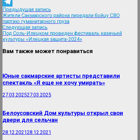
WhatsApp
Навигация
Предыдущая
Предыдущая запись
Telegram
запись:
Жители Сакмарского района передали бойцу СВО
по
партию гуманитарного груза
записям
Следующая
Следующая запись
запись:
Под Соль-Илецком проведен фестиваль казачьей
культуры «Илецкая защита-2024»
Вам также может понравиться
Юные сакмарские артисты представили
спектакль «Я еще не хочу умирать»
27.03.2025
27.03.2025
Белоусовский Дом культуры открыл свои
двери для сельчан
28.12.2021
28.12.2021