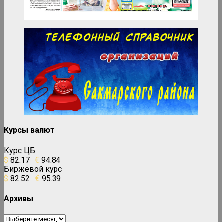
Курсы валют
Курс ЦБ
$
82.17
€
94.84
Биржевой курс
$
82.52
€
95.39
Архивы
Архивы