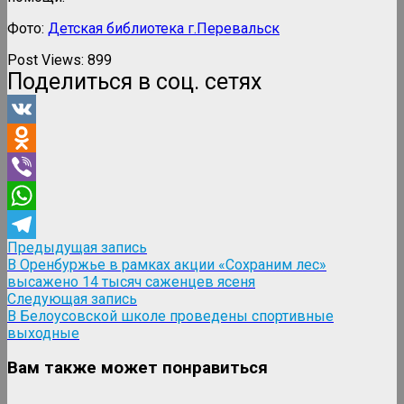
Фото:
Детская библиотека г.Перевальск
Post Views:
899
Поделиться в соц. сетях
VK
Odnoklassniki
Viber
WhatsApp
Навигация
Предыдущая
Предыдущая запись
Telegram
запись:
В Оренбуржье в рамках акции «Сохраним лес»
по
высажено 14 тысяч саженцев ясеня
записям
Следующая
Следующая запись
запись:
В Белоусовской школе проведены спортивные
выходные
Вам также может понравиться