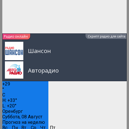
Радио онлайн
Скрипт радио для сайта
Шансон
Авторадио
+
29
Русское Радио
°
C
0:00
H:
+
33°
L:
+
20°
Русские популярные песни
Оренбург
Суббота, 08 Август
Прогноз на неделю
Вс
Пн
Вт
Ср
Чт
Пт