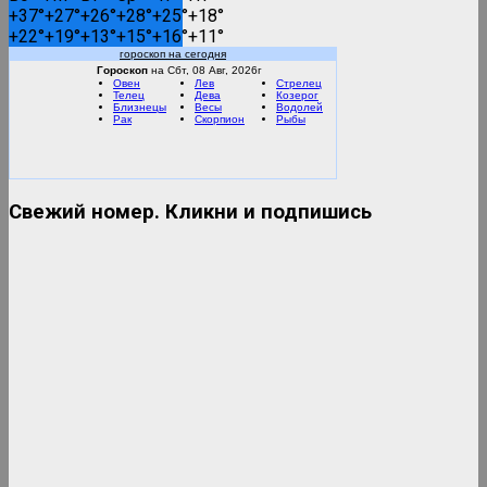
Вести FM
+
37°
+
27°
+
26°
+
28°
+
25°
+
18°
+
22°
+
19°
+
13°
+
15°
+
16°
+
11°
гороскоп на сегодня
RMC Lounge
Гороскоп
на Сбт, 08 Авг, 2026г
Овен
Лев
Стрелец
Телец
Дева
Козерог
Близнецы
Весы
Водолей
Рак
Скорпион
Рыбы
Маруся ФМ
Свежий номер. Кликни и подпишись
Дискотека 80-90