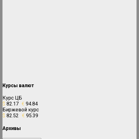
Курсы валют
Курс ЦБ
$
82.17
€
94.84
Биржевой курс
$
82.52
€
95.39
Архивы