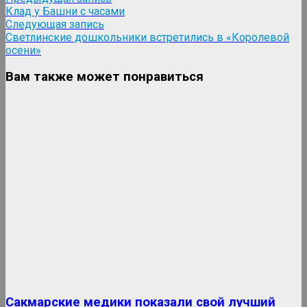
Навигация
Telegram
запись:
Клад у Башни с часами
по
Следующая
Следующая запись
записям
запись:
Светлинские дошкольники встретились в «Королевой
осени»
Вам также может понравиться
Сакмарские медики показали свой лучший