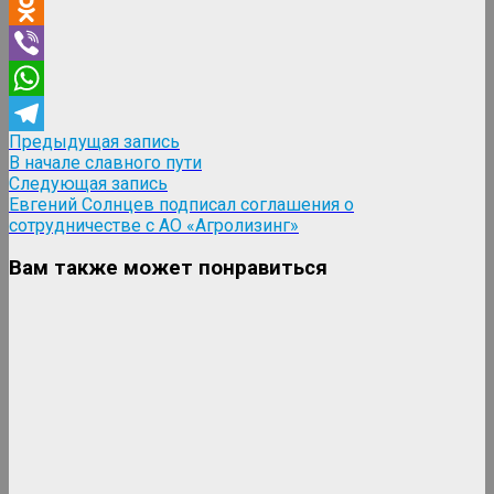
VK
Odnoklassniki
Viber
WhatsApp
Навигация
Предыдущая
Предыдущая запись
Telegram
запись:
В начале славного пути
по
Следующая
Следующая запись
записям
запись:
Евгений Солнцев подписал соглашения о
сотрудничестве с АО «Агролизинг»
Вам также может понравиться