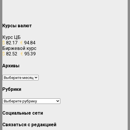
Курсы валют
Курс ЦБ
$
82.17
€
94.84
Биржевой курс
$
82.52
€
95.39
Архивы
Архивы
Рубрики
Рубрики
Социальные сети
Связаться с редакцией