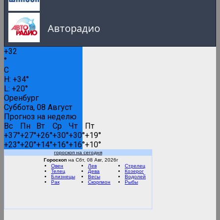
Авторадио
+
32
Русское Радио
°
C
0:00
H:
+
34°
L:
+
20°
Русские популярные песни
Оренбург
Суббота, 08 Август
Прогноз на неделю
Вс
Пн
Вт
Ср
Чт
Пт
Вести FM
+
37°
+
27°
+
26°
+
30°
+
30°
+
19°
+
23°
+
20°
+
14°
+
16°
+
16°
+
10°
гороскоп на сегодня
RMC Lounge
Гороскоп
на Сбт, 08 Авг, 2026г
Овен
Лев
Стрелец
Телец
Дева
Козерог
Близнецы
Весы
Водолей
Рак
Скорпион
Рыбы
Маруся ФМ