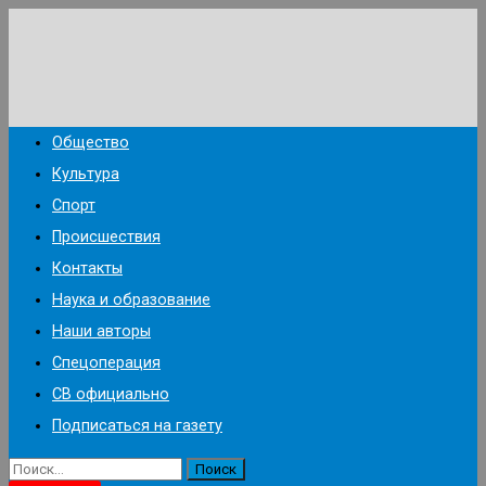
Перейти
к
содержимому
Общество
Культура
Спорт
Происшествия
Контакты
Наука и образование
Наши авторы
Спецоперация
СВ официально
Подписаться на газету
Найти: