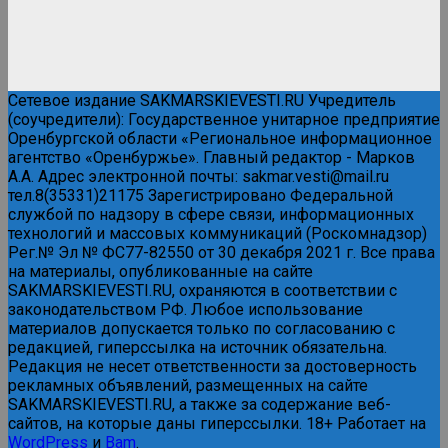
Сетевое издание SAKMARSKIEVESTI.RU Учредитель
(соучредители): Государственное унитарное предприятие
Оренбургской области «Региональное информационное
агентство «Оренбуржье». Главный редактор - Марков
А.А. Адрес электронной почты: sakmar.vesti@mail.ru
тел.8(35331)21175 Зарегистрировано Федеральной
службой по надзору в сфере связи, информационных
технологий и массовых коммуникаций (Роскомнадзор)
Рег.№ Эл № ФС77-82550 от 30 декабря 2021 г. Все права
на материалы, опубликованные на сайте
SAKMARSKIEVESTI.RU, охраняются в соответствии с
законодательством РФ. Любое использование
материалов допускается только по согласованию с
редакцией, гиперссылка на источник обязательна.
Редакция не несет ответственности за достоверность
рекламных объявлений, размещенных на сайте
SAKMARSKIEVESTI.RU, а также за содержание веб-
сайтов, на которые даны гиперссылки. 18+ Работает на
WordPress
и
Bam
.