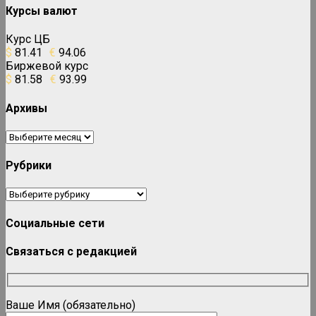
Курсы валют
Курс ЦБ
$
81.41
€
94.06
Биржевой курс
$
81.58
€
93.99
Архивы
Архивы
Рубрики
Рубрики
Социальные сети
Связаться с редакцией
Ваше Имя (обязательно)