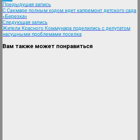
Навигация
Предыдущая
Предыдущая запись
Telegram
запись:
С Сакмаре полным ходом идет капремонт детского сада
по
«Березка»
записям
Следующая
Следующая запись
запись:
Жители Красного Коммунара поделились с депутатом
насущными проблемами поселка
Вам также может понравиться