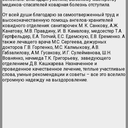
медиков-спасателей коварная болезнь отступила.
От всей души благодарю за самоотверженный труд и
высококачественную помощь ангелов-хранителей
ковидного отделения: санитарочек М. К. Санкову, А.Ж.
Канатову, М.В. Правдину, И. В. Камалову, медсестер Т.А.
Гертфельдер, Е.А. Топчий, Е.С. Едемскую, Е.В. Еременко. А
также лечащего врача М.С. Сергеева, дежурных
докторов Г.В. Горпенко, М.С. Калмыкову, А.В.
Габзалилову, А.М. Гусакову, И.Г. Сулейманова, Ш.Н.
Вовнянко, начмеда Т.К. Григорьеву, заведующего
отделением Д.В. Кашкарева. Назначенное и
проведенное качественное лечение, теплые участливые
слова, умные рекомендации и советы – все это вселило
огромную надежду на выздоровление.