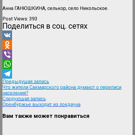
Анна ГАНЮШКИНА, селькор, село Никольское.
Post Views:
393
Поделиться в соц. сетях
VK
Odnoklassniki
Viber
WhatsApp
Навигация
Предыдущая
Предыдущая запись
Telegram
запись:
Что жители Сакмарского района думают о переписи
по
населения?
записям
Следующая
Следующая запись
запись:
Оренбуржье выходит из локдауна
Вам также может понравиться