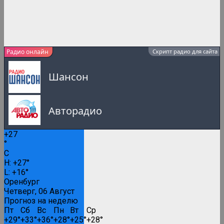
Радио онлайн
Скрипт радио для сайта
Шансон
Авторадио
+
27
Русское Радио
°
C
0:00
H:
+
27°
L:
+
16°
Русские популярные песни
Оренбург
Четверг, 06 Август
Прогноз на неделю
Пт
Сб
Вс
Пн
Вт
Ср
Вести FM
+
29°
+
33°
+
36°
+
28°
+
25°
+
28°