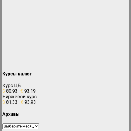
Курсы валют
Курс ЦБ
$
80.93
€
93.19
Биржевой курс
$
81.33
€
93.93
Архивы
Архивы