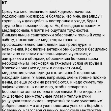
КТ.
Сразу же мне назначили необходимое лечение,
подключили кислород. Я боялась, что мне, инвалиду I
группы, нуждающейся в постороннем уходе, будет
трудно без помощи сестры. Но, благодаря стараниям
медперсонала, я почти не ощутила трудностей.
Внимательные санитарочки обеспечили полный уход и
заботу, талантливые медсестры точно и
профессионально выполняли все процедуры и
назначения. Как легкие ветерки они быстро и бесшумно
летали по палатам с капельницами и уколами, с
завтраками и обедами, обеспечивая больных всем
необходимым. Несмотря на тяжелые условия труда в
Красной зоне (все одеты в спецкостюмы),
медсестрицы-мастерицы с ювелирной точностью
находили вены. У меня, например, очень тонкие плохие
вены, да еще локти не разгибаются, и надо суметь так
зафиксировать в вене иглу, чтобы лекарство
беспрепятственно попало в организм. Я не видела их
лиц, только внимательные глаза и теплые руки
(ощущала тепло сквозь перчатки), только участливые
добрые слова – а это уже половина успеха в борьбе с
болезнью. Благодаря умению, высокому мастерству