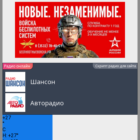
Радио онлайн
Скрипт радио для сайта
Шансон
Авторадио
+
27
Русское Радио
°
C
0:00
H:
+
27°