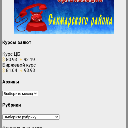
Курсы валют
Курс ЦБ
$
80.93
€
93.19
Биржевой курс
$
81.64
€
93.93
Архивы
Архивы
Рубрики
Рубрики