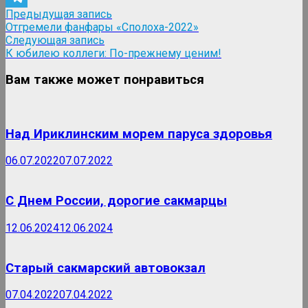
Навигация
Предыдущая
Предыдущая запись
Telegram
запись:
Отгремели фанфары «Сполоха-2022»
по
Следующая
Следующая запись
записям
запись:
К юбилею коллеги: По-прежнему ценим!
Вам также может понравиться
Над Ириклинским морем паруса здоровья
06.07.2022
07.07.2022
С Днем России, дорогие сакмарцы
12.06.2024
12.06.2024
Старый сакмарский автовокзал
07.04.2022
07.04.2022