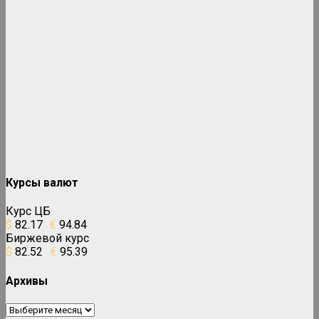
Курсы валют
Курс ЦБ
$
82.17
€
94.84
Биржевой курс
$
82.52
€
95.39
Архивы
Архивы