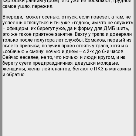
картошки ранним утром) его уже не посылают, трудное
самое ушло, пережил.
Впереди, может осенью, отпуск, если повезет, а там, не
успеешь оглянуться и ты уже «годок», им что не служить
– офицеры их берегут уже, да и форму для ДМБ шить,
это же такое приятное занятие. Вахту у трапа и доверяли
только после полутора лет службы, Ермаков, первый из
своего призыва, получил право стоять у трапа, хотя и в
«собачью » смену: ночью и днем – с 2-х до 6-и часов.
Сейчас веселее, не то, что ночью: и люди кругом, и на
берегу суета предпраздничная, девушки молодые,
женщины, жены лейтенантов, бегают с ПКЗ в магазины
и обратно.