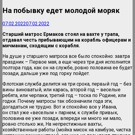
На побывку едет молодой моряк
07.02.2022
07.02.2022
Старший матрос Ермаков стоял на вахте у трапа,
отдавал честь прибывающим на корабль офицерам и
мичманам, сходящим с корабля.
На душе у старшего матроса все было спокойно: завтра
праздник – Первое мая, а еще через три дня исполнится
полтора года, как он на службе, ровно половина ее будет
позади, дальше уже под горку пойдет.
Флотская служба делится на три срока, первый год – без
вины виноватый, или карась, второй год – веселые
ребята, или черпаки, третий год – тоска по Родине, или
годки. Почему матросы так обозначили года эти,
догадаться не трудно. Вот и спокойно все у Ивана,
он стал уже «веселым » парнем; к службе привык,
половина ее уже позади, впереди ни много ни мало,
ровно столько же, На непрестижные вахты,
хозяйственные работы (мойка мисок на камбузе, чистка