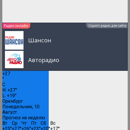
Радио онлайн
Скрипт радио для сайта
Шансон
Авторадио
+
27
Русское Радио
°
C
0:00
H:
+
27°
L:
+
19°
Русские популярные песни
Оренбург
Понедельник, 10
Август
Прогноз на неделю
Вести FM
Вт
Ср
Чт
Пт
Сб
Вс
+
25°
+
27°
+
26°
+
23°
+
20°
+
17°