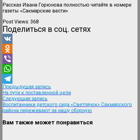
Рассказ Ивана Горюнова полностью читайте в номере
газеты «Сакмарские вести»
Post Views:
368
Поделиться в соц. сетях
VK
Odnoklassniki
Viber
WhatsApp
Навигация
Предыдущая
Предыдущая запись
Telegram
запись:
На пути к поставленной цели
по
Следующая
Следующая запись
записям
запись:
Воспитанники детского сада «Светлячок» Сакмарского
района переживают за нашу сборную
Вам также может понравиться