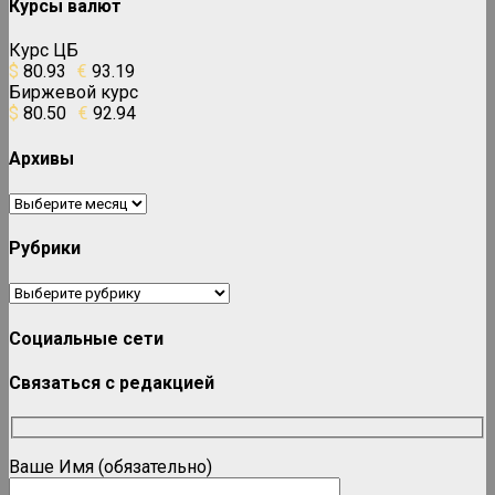
Курсы валют
Курс ЦБ
$
80.93
€
93.19
Биржевой курс
$
80.50
€
92.94
Архивы
Архивы
Рубрики
Рубрики
Социальные сети
Связаться с редакцией
Ваше Имя (обязательно)