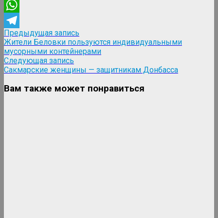
Viber
WhatsApp
Навигация
Предыдущая
Предыдущая запись
Telegram
запись:
Жители Беловки пользуются индивидуальными
по
мусорными контейнерами
записям
Следующая
Следующая запись
запись:
Сакмарские женщины — защитникам Донбасса
Вам также может понравиться